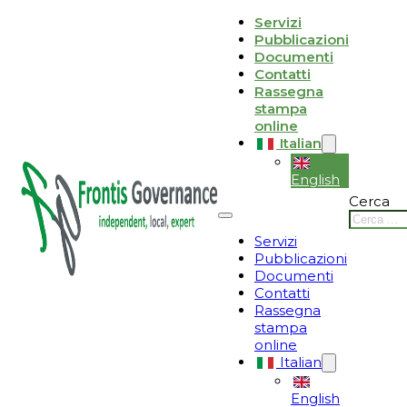
Vai al contenuto principale
Vai al piè di pagina
Servizi
Pubblicazioni
Le tue preferenze relative alla privacy
Documenti
Contatti
Informativa sulla raccolta
Rassegna
stampa
online
Italian
English
Cerca
Servizi
Pubblicazioni
Documenti
Contatti
Rassegna
stampa
online
Italian
English