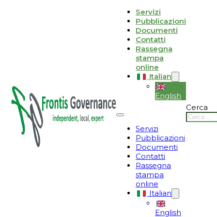
Vai al contenuto principale
Vai al piè di pagina
Servizi
Pubblicazioni
Le tue preferenze relative alla privacy
Documenti
Contatti
Informativa sulla raccolta
Rassegna
stampa
online
Italian
English
Cerca
Servizi
Pubblicazioni
Documenti
Contatti
Rassegna
stampa
online
Italian
English