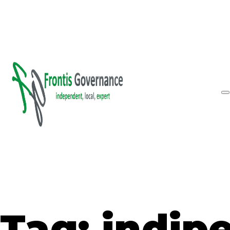
Vai al contenuto principale
Vai al piè di pagina
Inform
Tag:
indip