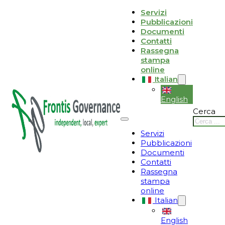
Vai al contenuto principale
Vai al piè di pagina
Servizi
Pubblicazioni
Le tue preferenze relative alla privacy
Documenti
Contatti
Informativa sulla raccolta
Rassegna
stampa
online
Italian
English
Cerca
Servizi
Pubblicazioni
Documenti
Contatti
Rassegna
stampa
online
Italian
English