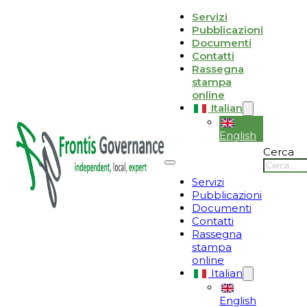
Vai al contenuto principale
Vai al piè di pagina
Servizi
Pubblicazioni
Le tue preferenze relative alla privacy
Documenti
Contatti
Informativa sulla raccolta
Rassegna
stampa
online
Italian
English
Cerca
Servizi
Pubblicazioni
Documenti
Contatti
Rassegna
stampa
online
Italian
English