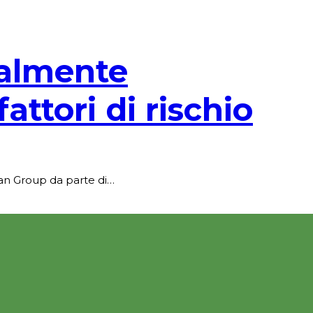
ealmente
attori di rischio
can Group da parte di…