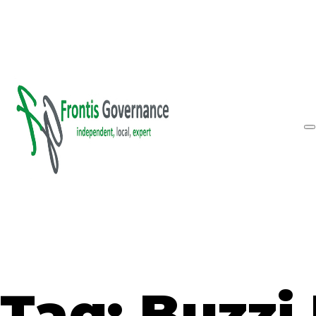
Vai al contenuto principale
Vai al piè di pagina
Inform
Tag:
Buzzi