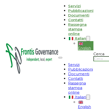
Vai al contenuto principale
Vai al piè di pagina
Servizi
Pubblicazioni
Le tue preferenze relative alla privacy
Documenti
Contatti
Informativa sulla raccolta
Rassegna
stampa
online
Italian
English
Cerca
Servizi
Pubblicazioni
Documenti
Contatti
Rassegna
stampa
online
Italian
English