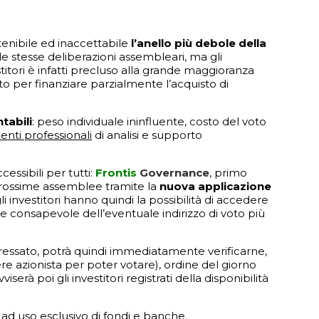
stenibile ed inaccettabile
l’anello più debole della
elle stesse deliberazioni assembleari, ma gli
titori è infatti precluso alla grande maggioranza
o per finanziare parzialmente l’acquisto di
tabili
: peso individuale ininfluente, costo del voto
enti professionali
di analisi e supporto
essibili per tutti:
Frontis
Governance
, primo
 prossime assemblee tramite la
nuova applicazione
 investitori hanno quindi la possibilità di accedere
consapevole dell’eventuale indirizzo di voto più
eressato, potrà quindi immediatamente verificarne,
ere azionista per poter votare), ordine del giorno
erà poi gli investitori registrati della disponibilità
 ad uso esclusivo di fondi e banche.