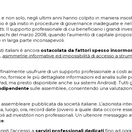
o, e non solo, negli ultimi anni hanno colpito in maniera inso
l rischio è già insito in procedure di governance inadeguate e n
. Il supporto professionale di cui beneficiano i grandi inves
Paschi del marzo 2008, quando l’aumento di capitale propost
in larga parte inconsapevoli.
sti italiani è ancora
ostacolata da fattori spesso insormon
i,
asimmetrie informative ed impossibilità di accesso a strum
o finalmente usufruire di un supporto professionale a costi acc
o, fornisce le più dettagliate informazioni ed analisi sulle
 ma presto disponibile anche sui sistemi Android). Tutti gli
indipendente
sulle assemblee, consentendo una valutazione 
assembleare pubblicata da società italiane. L’azionista int
data, luogo, ora, record date (ovvero a quale data occorre ess
i ad investitori non professionali. Un ulteriore messaggio avvis
ce
.
nisti l’accesso a
servizi professionali dedicati
fino ad oggi