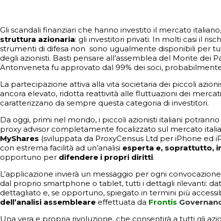
Gli scandali finanziari che hanno investito il mercato italian
struttura azionaria
: gli investitori privati. In molti casi i
strumenti di difesa non sono ugualmente disponibili per tutti
degli azionisti. Basti pensare all’assemblea del Monte dei 
Antonveneta fu approvato dal 99% dei soci, probabilmente 
La partecipazione attiva alla vita societaria dei piccoli azioni
ancora elevato, ridotta reattività alle fluttuazioni dei mercat
caratterizzano da sempre questa categoria di investitori.
Da oggi, primi nel mondo, i piccoli azionisti italiani potrann
proxy advisor completamente focalizzato sul mercato italian
MyShares
(sviluppata da ProxyCensus Ltd per iPhone ed iPad,
con estrema facilità ad un’analisi
esperta e, soprattutto, 
opportuno per
difendere i propri diritti
.
L’applicazione invierà un messaggio per ogni convocazione 
dal proprio smartphone o tablet, tutti i dettagli rilevanti: 
dettagliato e, se opportuno, spiegato in termini più accessibil
dell’analisi assembleare
effettuata da
Frontis
Governan
Una vera e propria rivoluzione, che consentirà a tutti gli azio