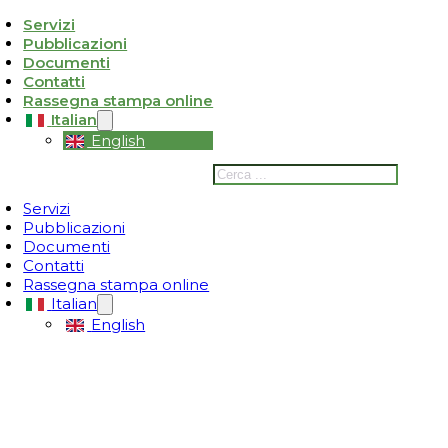
Servizi
Pubblicazioni
ativa sulla raccolta
Le tue preferenze relative alla privacy
Documenti
Contatti
Rassegna stampa online
Italian
English
Cerca
Servizi
Pubblicazioni
Documenti
Contatti
Rassegna stampa online
Italian
English