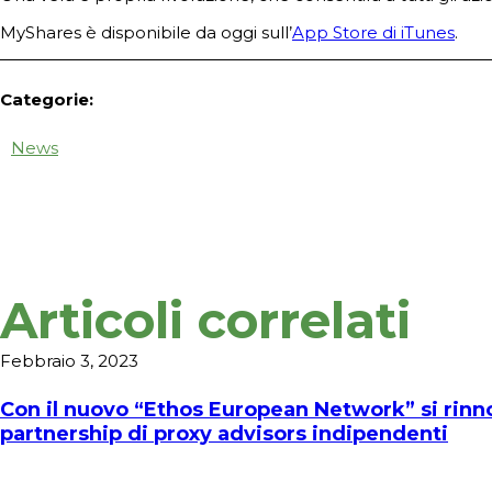
MyShares è disponibile da oggi sull’
App Store di iTunes
.
Categorie:
News
Articoli correlati
Febbraio 3, 2023
Con il nuovo “Ethos European Network” si rinno
partnership di proxy advisors indipendenti