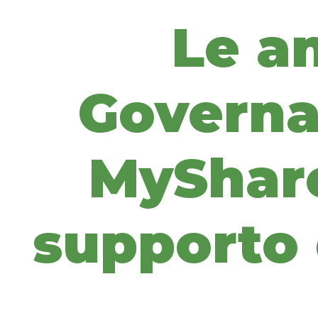
Le an
Governa
MyShare
supporto d