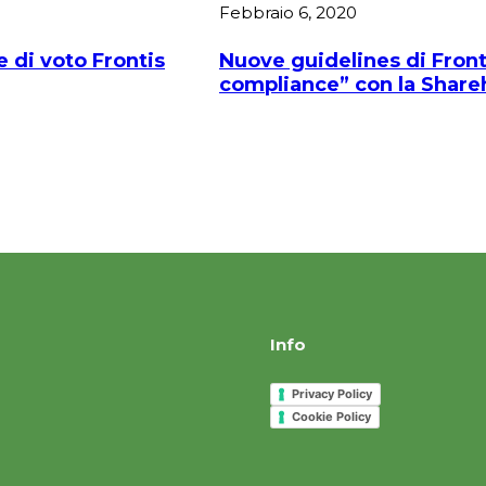
Febbraio 6, 2020
e di voto Frontis
Nuove guidelines di Front
compliance” con la Shareh
Info
Privacy Policy
Cookie Policy