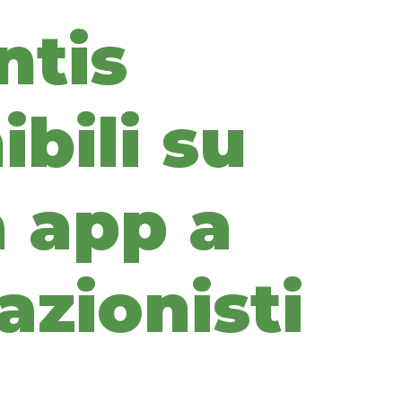
ntis
bili su
a app a
azionisti