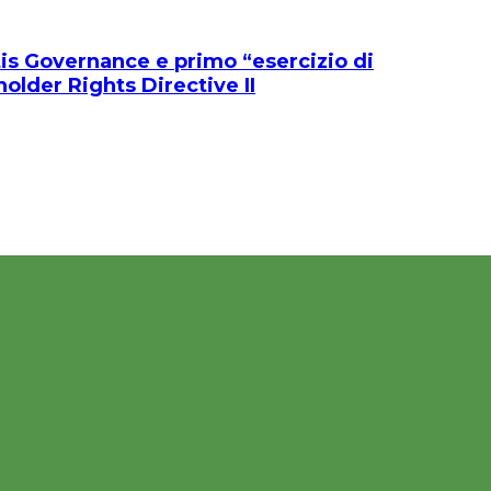
is Governance e primo “esercizio di
older Rights Directive II