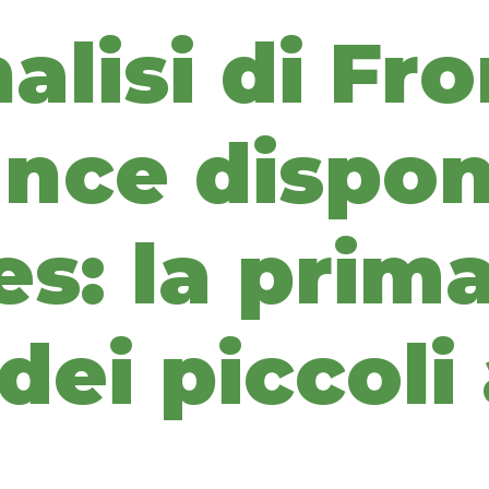
alisi di Fro
nce disponi
s: la prim
ei piccoli 