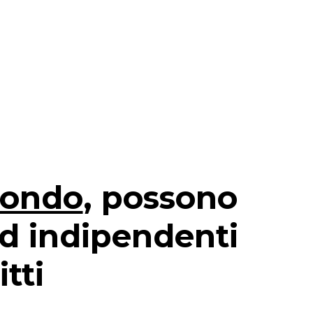
mondo
, possono
ed indipendenti
tti