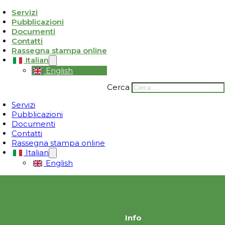
Servizi
Pubblicazioni
ativa sulla raccolta
Le tue preferenze relative alla privacy
Documenti
Contatti
Rassegna stampa online
Italian
English
Cerca
Servizi
Pubblicazioni
Documenti
Contatti
Rassegna stampa online
Italian
English
Info