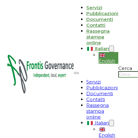
Vai al contenuto principale
Vai al piè di pagina
Servizi
Pubblicazioni
Le tue preferenze relative alla privacy
Documenti
Contatti
Informativa sulla raccolta
Rassegna
stampa
online
Italian
English
Cerca
Servizi
Pubblicazioni
Documenti
Contatti
Rassegna
stampa
online
Italian
English